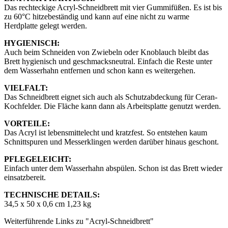
Das rechteckige Acryl-Schneidbrett mit vier Gummifüßen. Es ist bis
zu 60°C hitzebeständig und kann auf eine nicht zu warme
Herdplatte gelegt werden.
HYGIENISCH:
Auch beim Schneiden von Zwiebeln oder Knoblauch bleibt das
Brett hygienisch und geschmacksneutral. Einfach die Reste unter
dem Wasserhahn entfernen und schon kann es weitergehen.
VIELFALT:
Das Schneidbrett eignet sich auch als Schutzabdeckung für Ceran-
Kochfelder. Die Fläche kann dann als Arbeitsplatte genutzt werden.
VORTEILE:
Das Acryl ist lebensmittelecht und kratzfest. So entstehen kaum
Schnittspuren und Messerklingen werden darüber hinaus geschont.
PFLEGELEICHT:
Einfach unter dem Wasserhahn abspülen. Schon ist das Brett wieder
einsatzbereit.
TECHNISCHE DETAILS:
34,5 x 50 x 0,6 cm 1,23 kg
Weiterführende Links zu "Acryl-Schneidbrett"