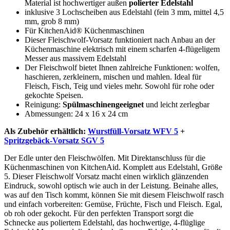
Material ist hochwertiger außen
polierter Edelstahl
inklusive 3 Lochscheiben aus Edelstahl (fein 3 mm, mittel 4,5
mm, grob 8 mm)
Für KitchenAid® Küchenmaschinen
Dieser Fleischwolf-Vorsatz funktioniert nach Anbau an der
Küchenmaschine elektrisch mit einem scharfen 4-flügeligem
Messer aus massivem Edelstahl
Der Fleischwolf bietet Ihnen zahlreiche Funktionen: wolfen,
haschieren, zerkleinern, mischen und mahlen. Ideal für
Fleisch, Fisch, Teig und vieles mehr. Sowohl für rohe oder
gekochte Speisen.
Reinigung:
Spülmaschinengeeignet
und leicht zerlegbar
Abmessungen: 24 x 16 x 24 cm
Als Zubehör erhältlich:
Wurstfüll-Vorsatz WFV 5
+
Spritzgebäck-Vorsatz SGV 5
Der Edle unter den Fleischwölfen. Mit Direktanschluss für die
Küchenmaschinen von KitchenAid. Komplett aus Edelstahl, Größe
5. Dieser Fleischwolf Vorsatz macht einen wirklich glänzenden
Eindruck, sowohl optisch wie auch in der Leistung. Beinahe alles,
was auf den Tisch kommt, können Sie mit diesem Fleischwolf rasch
und einfach vorbereiten: Gemüse, Früchte, Fisch und Fleisch. Egal,
ob roh oder gekocht. Für den perfekten Transport sorgt die
Schnecke aus poliertem Edelstahl, das hochwertige, 4-flüglige