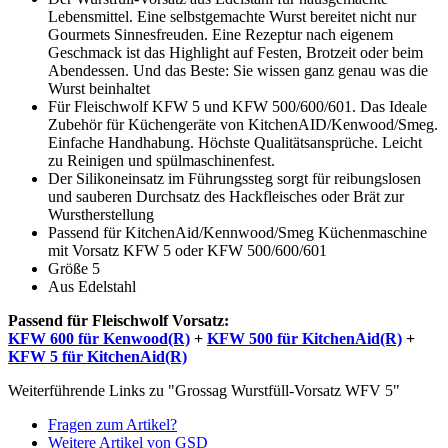
Lebensmittel. Eine selbstgemachte Wurst bereitet nicht nur
Gourmets Sinnesfreuden. Eine Rezeptur nach eigenem
Geschmack ist das Highlight auf Festen, Brotzeit oder beim
Abendessen. Und das Beste: Sie wissen ganz genau was die
Wurst beinhaltet
Für Fleischwolf KFW 5 und KFW 500/600/601. Das Ideale
Zubehör für Küchengeräte von KitchenAID/Kenwood/Smeg.
Einfache Handhabung. Höchste Qualitätsansprüche. Leicht
zu Reinigen und spülmaschinenfest.
Der Silikoneinsatz im Führungssteg sorgt für reibungslosen
und sauberen Durchsatz des Hackfleisches oder Brät zur
Wurstherstellung
Passend für KitchenAid/Kennwood/Smeg Küchenmaschine
mit Vorsatz KFW 5 oder KFW 500/600/601
Größe 5
Aus Edelstahl
Passend für Fleischwolf Vorsatz:
KFW 600 für Kenwood(R)
+
KFW 500 für KitchenAid(R)
+
KFW 5 für KitchenAid(R)
Weiterführende Links zu "Grossag Wurstfüll-Vorsatz WFV 5"
Fragen zum Artikel?
Weitere Artikel von GSD