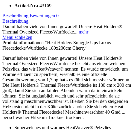
Artikel-Nr.:
43169
Beschreibung
Bewertungen
0
Beschreibung
Darauf haben viele von Ihnen gewartet! Unsere Heat Holders®
Thermal Oversized Fleece/Wurfdecke...
mehr
Menü schließen
Produktinformationen "Heat Holders Snuggle Ups Luxus
Fleecedecke/Wurfdecke 180x200cm Cherry"
Darauf haben viele von Ihnen gewartet! Unsere Heat Holders®
Thermal Oversized Fleece/Wurfdecke besteht aus einem weichen
Pelzvlies, das wir HeatWeaver® nennen. Es wurde entwickelt, um
Wärme effizient zu speichern, weshalb es eine offizielle
Gesamtbewertung von 1,7tog hat - es fühlt sich messbar wärmer an.
Die Heat Holders® Thermal Fleece/Wurfdecke ist 180 cm x 200 cm
groß, damit Sie sich an kühlen Abenden warm darin einwickeln
können. Sie ist unglaublich weich und sehr pflegeleicht, da sie
vollständig maschinenwaschbar ist. Bleiben Sie bei den steigenden
Heizkosten nicht in der Kälte zurück - holen Sie sich einen Heat
Holders® Thermal Fleecedecke! Maschinenwaschbar 40 Grad ...
bei schwacher Hitze im Trockner trocknen.
Superweiches und warmes HeatWeaver® Pelzvlies