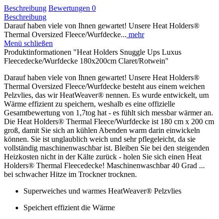
Beschreibung
Bewertungen
0
Beschreibung
Darauf haben viele von Ihnen gewartet! Unsere Heat Holders®
Thermal Oversized Fleece/Wurfdecke...
mehr
Menü schließen
Produktinformationen "Heat Holders Snuggle Ups Luxus
Fleecedecke/Wurfdecke 180x200cm Claret/Rotwein"
Darauf haben viele von Ihnen gewartet! Unsere Heat Holders®
Thermal Oversized Fleece/Wurfdecke besteht aus einem weichen
Pelzvlies, das wir HeatWeaver® nennen. Es wurde entwickelt, um
Wärme effizient zu speichern, weshalb es eine offizielle
Gesamtbewertung von 1,7tog hat - es fühlt sich messbar wärmer an.
Die Heat Holders® Thermal Fleece/Wurfdecke ist 180 cm x 200 cm
groß, damit Sie sich an kühlen Abenden warm darin einwickeln
können. Sie ist unglaublich weich und sehr pflegeleicht, da sie
vollständig maschinenwaschbar ist. Bleiben Sie bei den steigenden
Heizkosten nicht in der Kälte zurück - holen Sie sich einen Heat
Holders® Thermal Fleecedecke! Maschinenwaschbar 40 Grad ...
bei schwacher Hitze im Trockner trocknen.
Superweiches und warmes HeatWeaver® Pelzvlies
Speichert effizient die Wärme